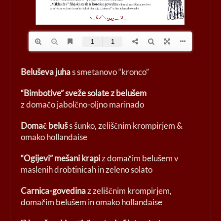
Beluševa juha
s smetanovo “kronco”
“Bimbotive” sveže solate z belušem
z domačo jabolčno-oljno marinado
Domač beluš
s šunko, zeliščnim krompirjem &
omako hollandaise
“Ogijevi” mešani krapi
z domačim belušem v
maslenih drobtinicah in zeleno solato
Carnica-govedina
z zeliščnim krompirjem,
domačim belušem in omako hollandaise