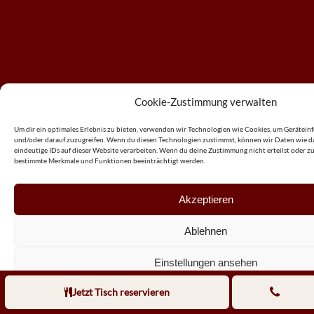
Cookie-Zustimmung verwalten
Um dir ein optimales Erlebnis zu bieten, verwenden wir Technologien wie Cookies, um Gerätein
und/oder darauf zuzugreifen. Wenn du diesen Technologien zustimmst, können wir Daten wie da
eindeutige IDs auf dieser Website verarbeiten. Wenn du deine Zustimmung nicht erteilst oder z
bestimmte Merkmale und Funktionen beeinträchtigt werden.
Akzeptieren
Ablehnen
Einstellungen ansehen
Jetzt Tisch reservieren
Impresum
Impresum
Impresum