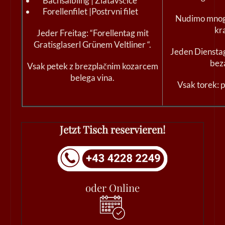
Bachsaibling | Zlatavščice
Forellenfilet |Postrvni filet
Nudimo mnog
kr
Jeder Freitag: “Forellentag mit
Gratisglaserl Grünem Veltliner “.
Jeden Dienstag
bez
Vsak petek z brezplačnim kozarcem
belega vina.
Vsak torek: po
Jetzt Tisch reservieren!
oder Online