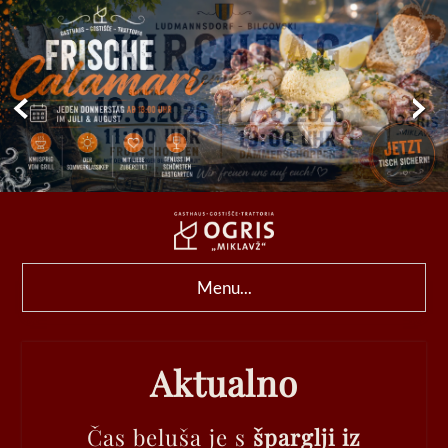
Menu...
Aktualno
Čas beluša je s
šparglji iz