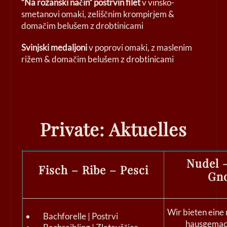
“Na rožanski način” postrvin filet
v vinsko-
smetanovi omaki, zeliščnim krompirjem &
domačim belušem z drobtinicami
Svinjski medaljoni
v poprovi omaki, z maslenim
rižem & domačim belušem z drobtinicami
Private: Aktuelles
Nudel 
Fisch – Ribe – Pesci
Gn
Wir bieten eine
Bachforelle | Postrvi
hausgemac